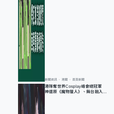
新聞資訊
港聞
首頁新聞
港隊奪世界Cosplay峰會總冠軍
神還原《魔物獵人》、舞台融入獅
子山 參賽者：讓大家認識香港