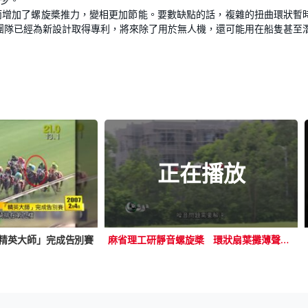
而增加了螺旋槳推力，變相更加節能。要數缺點的話，複雜的扭曲環狀暫
團隊已經為新設計取得專利，將來除了用於無人機，還可能用在船隻甚至
正在播放
「精英大師」完成告別賽
麻省理工研靜音螺旋槳 環狀扇葉攤薄聲波兼加強推力 擬用於無人機及潛艇