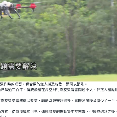
運作時的噪音，適合用於無人機及船隻，還可以節能。
面世超過二百年，傳統飛機在高空飛行螺旋槳聲響問題不大，但無人機應
將螺旋槳葉造成環狀槳葉，轉動時會安靜得多，實際測試噪音減少了一半
動方式，從氣流模式可見，傳統扇葉的振動集中於末端，但變成環狀之後
少。