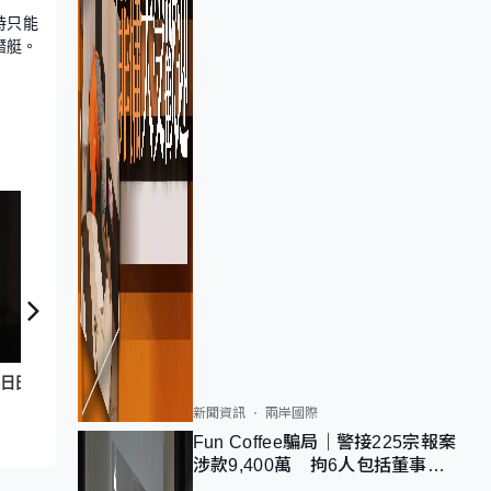
時只能
潛艇。
日日有頭條：04年麗閣邨居民受烏鴉滋擾
新聞資訊
兩岸國際
Fun Coffee騙局｜警接225宗報案
涉款9,400萬 拘6人包括董事股
東 最高金額一宗涉近千萬