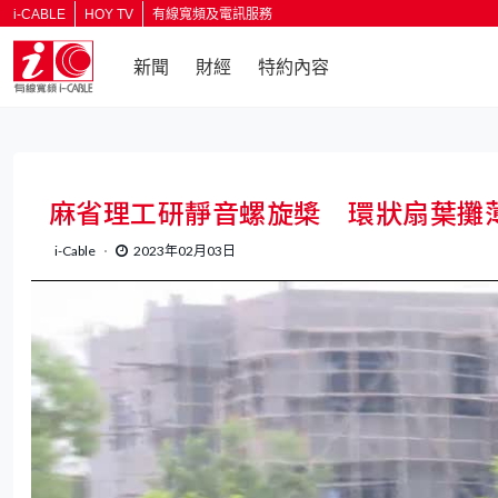
i-CABLE
HOY TV
有線寬頻及電訊服務
新聞
財經
特約內容
麻省理工研靜音螺旋槳 環狀扇葉攤
i-Cable
2023年02月03日