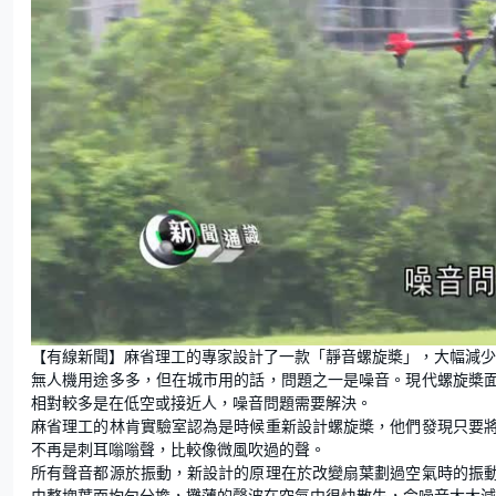
【有線新聞】麻省理工的專家設計了一款「靜音螺旋槳」，大幅減少
無人機用途多多，但在城市用的話，問題之一是噪音。現代螺旋槳
相對較多是在低空或接近人，噪音問題需要解決。
麻省理工的林肯實驗室認為是時候重新設計螺旋槳，他們發現只要
不再是刺耳嗡嗡聲，比較像微風吹過的聲。
所有聲音都源於振動，新設計的原理在於改變扇葉劃過空氣時的振
由整塊葉面均勻分擔，攤薄的聲波在空氣中很快散失，令噪音大大減