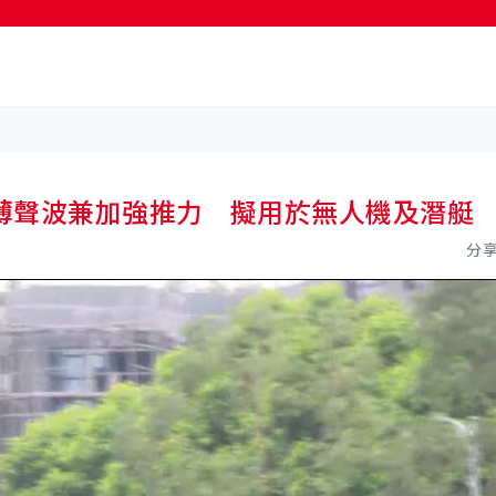
薄聲波兼加強推力 擬用於無人機及潛艇
分