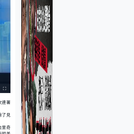
次連署
除了見
金里奇
表明美