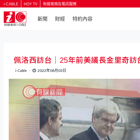
i-CABLE
HOY TV
有線寬頻及電訊服務
新聞
財經
特約內容
佩洛西訪台｜25年前美議長金里奇訪
i-Cable
2022年08月03日