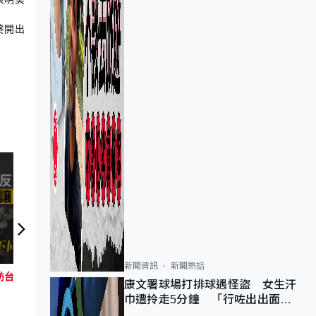
終開出
新聞資訊
新聞熱話
【拉近文化】香港漁村建築特色！？
佩洛西訪台｜25年前美議長金里奇訪台三小時 北京昔有條件讓步
康文署球場打排球遇怪盜 女生汗
巾遭拎走5分鐘 「行咗出出面唔
知做乜」