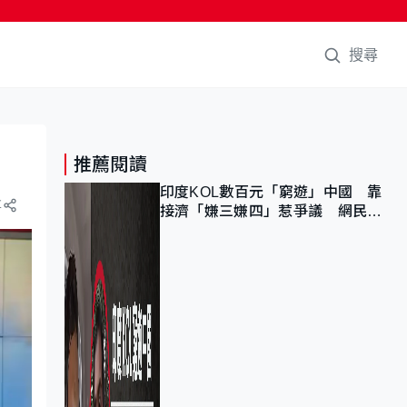
搜尋
推薦閱讀
印度KOL數百元「窮遊」中國 靠
享
接濟「嫌三嫌四」惹爭議 網民：
不歡迎劣質旅客