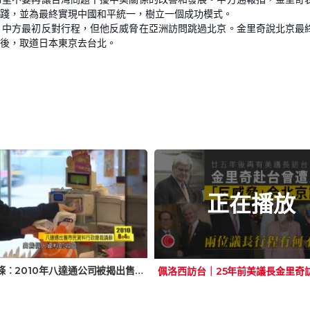
踐，並為最終實現中國和平統一，樹立一個成功模式。
，中方最初反對行程，但他反威脅在亞洲訪問跳過北京。金里奇說北京最
後，取道日本東京去台北。
正在播放
日日有頭條︰2010年八達通公司被揭出售個人資料 時任行政總裁陳碧鏵請辭