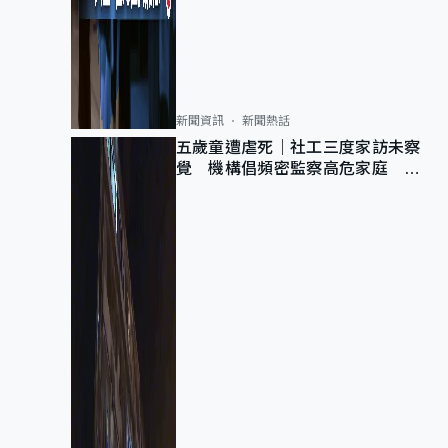
新聞資訊
新聞熱話
五歲童遭虐死｜社工三度家訪未察
覺 機構倡頻密監察高危家庭 管
浩鳴籲加強跨部門協作