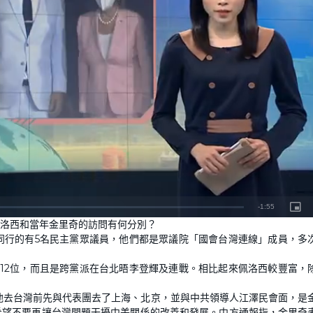
洛西和當年金里奇的訪問有何分別？
同行的有5名民主黨眾議員，他們都是眾議院「國會台灣連線」成員，多
12位，而且是跨黨派在台北晤李登輝及連戰。相比起來佩洛西較豐富，
他去台灣前先與代表團去了上海、北京，並與中共領導人江澤民會面，是
希望不要再讓台灣問題干擾中美關係的改善和發展。中方通報指，金里奇