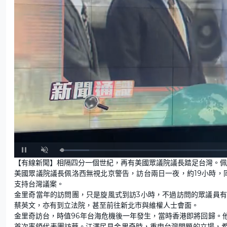
L
U
o
n
【有線新聞】相隔四分一個世紀，再有美國眾議院議長踏足台灣。佩
a
m
d
u
美國眾議院議長佩洛西無視北京警告，訪台兩日一夜，約19小時，
e
t
d
e
:
支持台灣議案。
8
.
金里奇當年的訪問團，只是旋風式到訪3小時，不過訪問的眾議員有
5
6
蔡英文，亦有到立法院，甚至前往新北市與維權人士會面。
%
金里奇訪台，時值96年台海危機後一年發生，當時香港即將回歸。
首次率領代表團訪華。江澤民見金里奇時，重申台灣問題的立場，