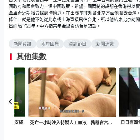
國政府和國會致力一個中國政策，希望一國兩制的設想在香港得以實
金里奇近期接受採訪時憶述，在出發前才知會北京方面他會去台灣
條件，就是他不能從北京或上海直接飛往台北，所以他結束北京訪問
然而隔了25年，中方指當年金里奇訪台是錯誤。
新聞資訊
兩岸國際
資訊節目
新聞通識
其他集數
建落馬洲支綫
死亡一小時注入特製人工血液 豬器官六小時後「重生」 長遠可助器官移植